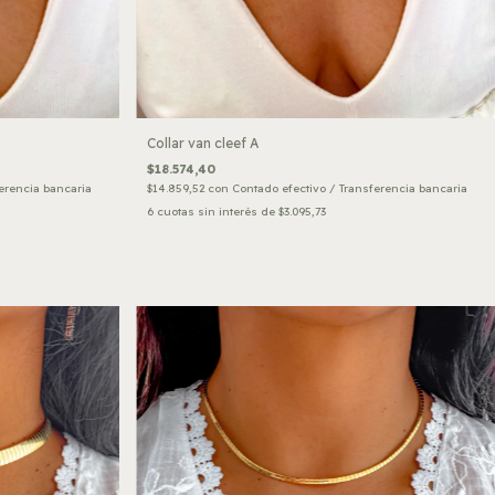
Collar van cleef A
$18.574,40
erencia bancaria
$14.859,52
con
Contado efectivo / Transferencia bancaria
6
cuotas sin interés de
$3.095,73