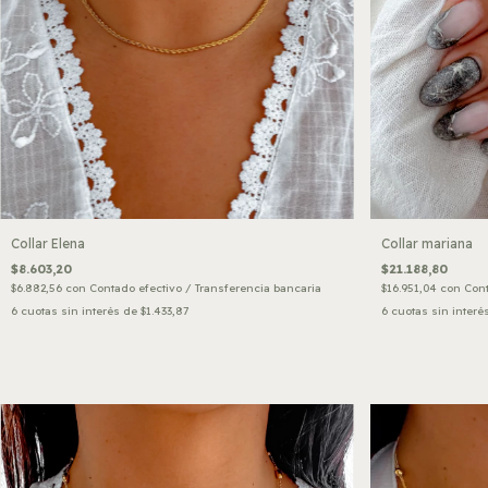
Collar Elena
Collar mariana
$8.603,20
$21.188,80
$6.882,56
con
Contado efectivo / Transferencia bancaria
$16.951,04
con
Cont
6
cuotas sin interés de
$1.433,87
6
cuotas sin interé