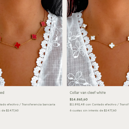
red
Collar van cleef white
$14.865,60
ado efectivo / Transferencia bancaria
$11.892,48
con
Contado efectivo / Trans
s de
$2.477,60
6
cuotas sin interés de
$2.477,60