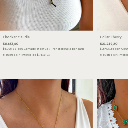
Chocker claudia
Collar Cherry
$8.633,60
$21.219,20
$6.906,88
con
Contado efectivo / Transferencia bancaria
$16.975,36
con
Cont
6
cuotas sin interés de
$1.438,93
6
cuotas sin interé