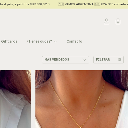
🇷 20% OFF contado efectivo/transferencia 💵
Hasta 6 CUOTAS SIN INTERÉS con ta
0
Giftcards
¿Tienes dudas?
Contacto
FILTRAR