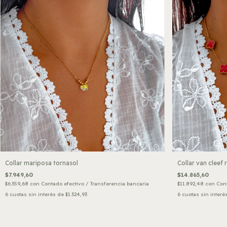
Collar mariposa tornasol
Collar van cleef 
$7.949,60
$14.865,60
$6.359,68
con
Contado efectivo / Transferencia bancaria
$11.892,48
con
Cont
6
cuotas sin interés de
$1.324,93
6
cuotas sin interé