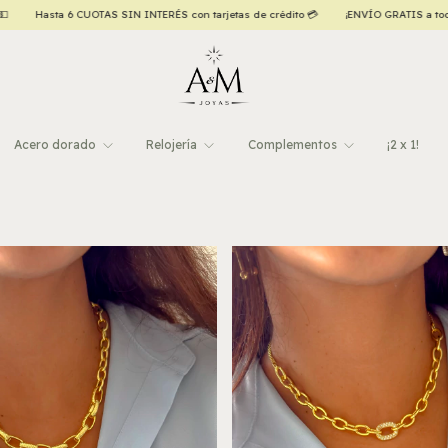
¡ENVÍO GRATIS a todo el país, a partir de $120.000,00! ✈️
🇦🇷 VAMOS ARGENTINA 
Acero dorado
Relojería
Complementos
¡2 x 1!