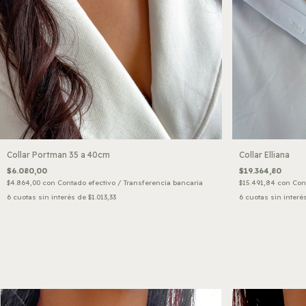
Collar Portman 35 a 40cm
Collar Elliana
$6.080,00
$19.364,80
$4.864,00
con
Contado efectivo / Transferencia bancaria
$15.491,84
con
Con
6
cuotas sin interés de
$1.013,33
6
cuotas sin interé