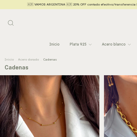
fectivo/transferencia 💵
Hasta 6 CUOTAS SIN INTERÉS con tarjetas de crédito 💳
Inicio
Plata 925
Acero blanco
Inicio
.
Acero dorado
.
Cadenas
Cadenas