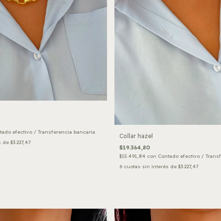
tado efectivo / Transferencia bancaria
Collar hazel
s de
$3.227,47
$19.364,80
$15.491,84
con
Contado efectivo / Trans
6
cuotas sin interés de
$3.227,47