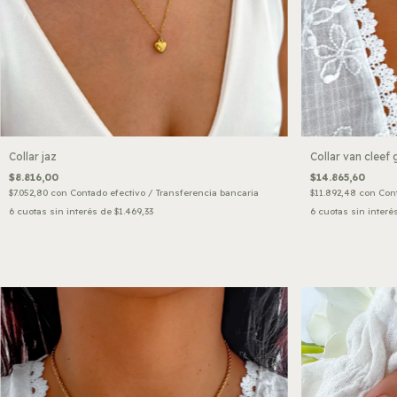
Collar jaz
Collar van cleef 
$8.816,00
$14.865,60
$7.052,80
con
Contado efectivo / Transferencia bancaria
$11.892,48
con
Cont
6
cuotas sin interés de
$1.469,33
6
cuotas sin interé