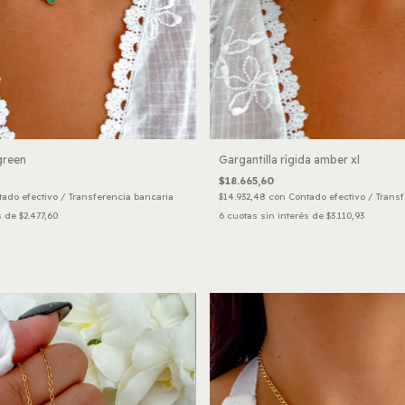
green
Gargantilla rígida amber xl
$18.665,60
ado efectivo / Transferencia bancaria
$14.932,48
con
Contado efectivo / Trans
s de
$2.477,60
6
cuotas sin interés de
$3.110,93