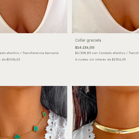
Collar graciela
$14.136,00
$11.308,80
con
Contado efectivo / Transf
ado efectivo / Transferencia bancaria
6
cuotas sin interés de
$2.356,00
s de
$3.536,53