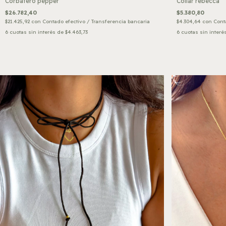
Collar rebecca
Corbatero pepper
$5.380,80
$26.782,40
$4.304,64
con
Cont
$21.425,92
con
Contado efectivo / Transferencia bancaria
6
cuotas sin interé
6
cuotas sin interés de
$4.463,73