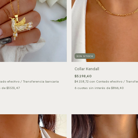
SIN STOCK
Collar Kendall
$5.198,40
ado efectivo / Transferencia bancaria
$4.158,72
con
Contado efectivo / Transfe
s de
$3.531,47
6
cuotas sin interés de
$866,40