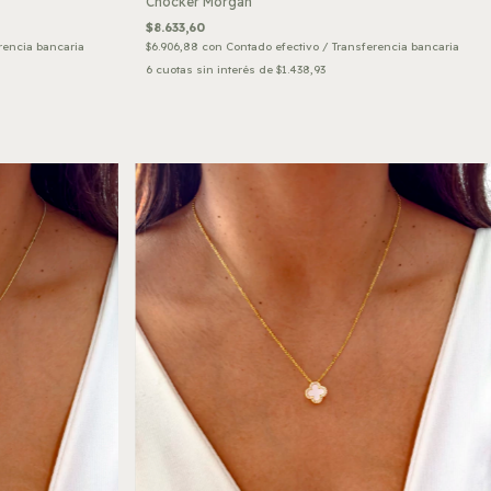
Chocker Morgan
$8.633,60
rencia bancaria
$6.906,88
con
Contado efectivo / Transferencia bancaria
6
cuotas sin interés de
$1.438,93