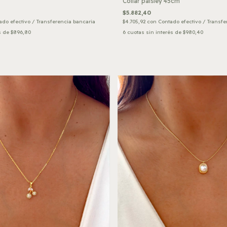
Collar paisley 45cm
$5.882,40
ado efectivo / Transferencia bancaria
$4.705,92
con
Contado efectivo / Transfe
s de
$896,80
6
cuotas sin interés de
$980,40