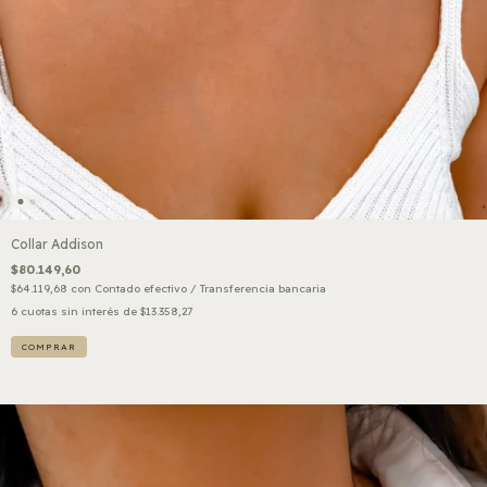
Collar Addison
$80.149,60
$64.119,68
con
Contado efectivo / Transferencia bancaria
6
cuotas sin interés de
$13.358,27