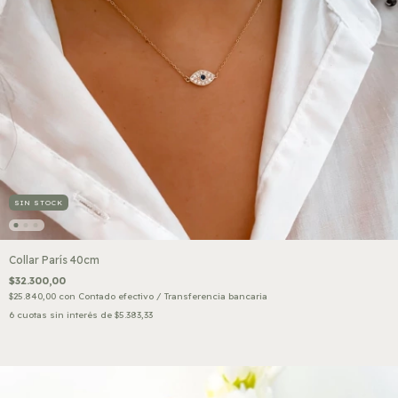
SIN STOCK
Collar París 40cm
$32.300,00
$25.840,00
con
Contado efectivo / Transferencia bancaria
6
cuotas sin interés de
$5.383,33