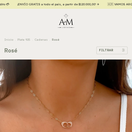
S a todo el país, a partir de $120.000,00! ✈️
🇦🇷 VAMOS ARGENTINA 🇦🇷 20% OFF co
Inicio
.
Plata 925
.
Cadenas
.
Rosé
Rosé
FILTRAR