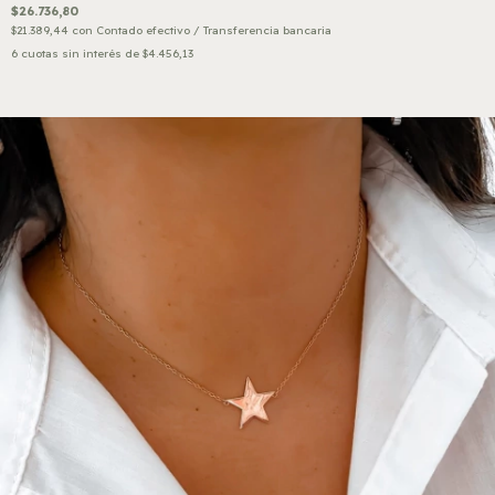
$26.736,80
$21.389,44
con
Contado efectivo / Transferencia bancaria
6
cuotas sin interés de
$4.456,13