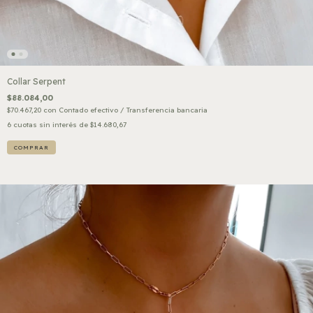
Collar Serpent
$88.084,00
$70.467,20
con
Contado efectivo / Transferencia bancaria
6
cuotas sin interés de
$14.680,67