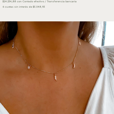
$24.234,88
con
Contado efectivo / Transferencia bancaria
6
cuotas sin interés de
$5.048,93