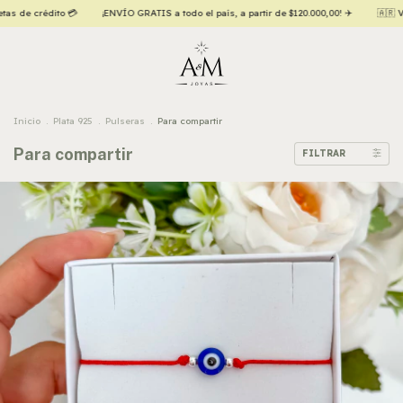
to 💳
¡ENVÍO GRATIS a todo el país, a partir de $120.000,00! ✈️
🇦🇷 VAMOS ARGENT
Inicio
.
Plata 925
.
Pulseras
.
Para compartir
Para compartir
FILTRAR