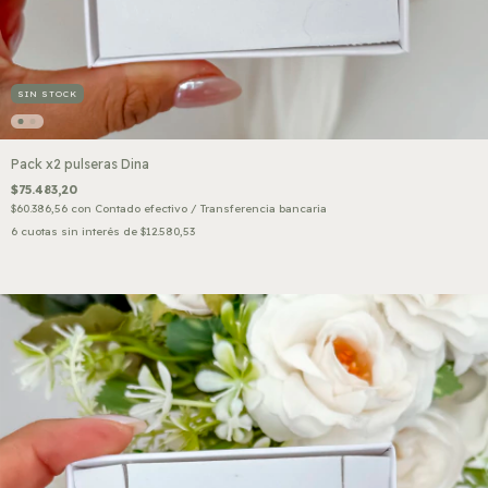
SIN STOCK
Pack x2 pulseras Dina
$75.483,20
$60.386,56
con
Contado efectivo / Transferencia bancaria
6
cuotas sin interés de
$12.580,53