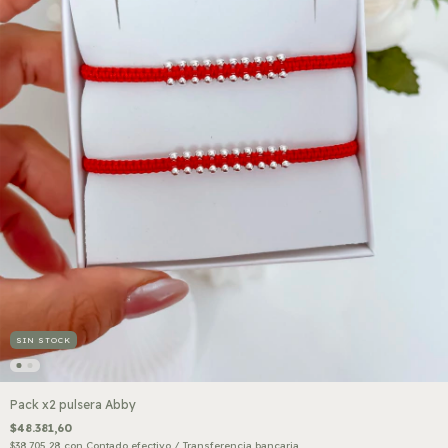
SIN STOCK
Pack x2 pulsera Abby
$48.381,60
$38.705,28
con
Contado efectivo / Transferencia bancaria