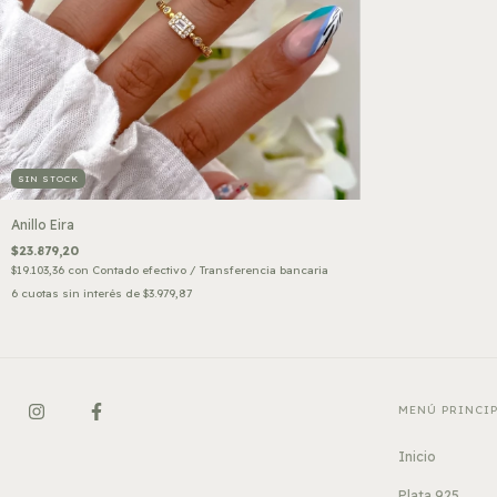
SIN STOCK
Anillo Eira
$23.879,20
$19.103,36
con
Contado efectivo / Transferencia bancaria
6
cuotas sin interés de
$3.979,87
MENÚ PRINCI
Inicio
Plata 925