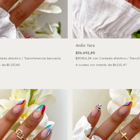
Anillo Yara
$36.692,80
tado efectivo / Transferencia bancaria
$29.354,24
con
Contado efectivo / Transf
s de
$5.137,60
6
cuotas sin interés de
$6.115,47