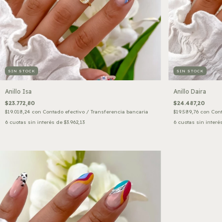
SIN STOCK
SIN STOCK
Anillo Isa
Anillo Daira
$23.772,80
$24.487,20
$19.018,24
con
Contado efectivo / Transferencia bancaria
$19.589,76
con
Cont
6
cuotas sin interés de
$3.962,13
6
cuotas sin interé