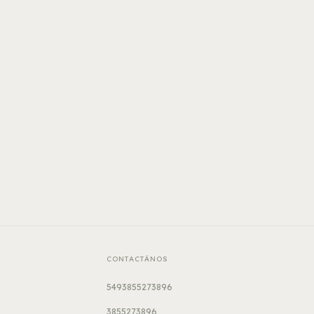
CONTACTÁNOS
5493855273896
3855273896