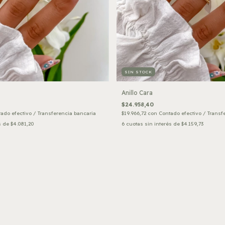
SIN STOCK
Anillo Cara
$24.958,40
ado efectivo / Transferencia bancaria
$19.966,72
con
Contado efectivo / Transf
s de
$4.081,20
6
cuotas sin interés de
$4.159,73