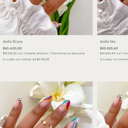
Anillo Bruna
Anillo Nía
$41.420,00
$30.825,60
$33.136,00
con
Contado efectivo / Transferencia bancaria
$24.660,48
con
Con
6
cuotas sin interés de
$6.903,33
6
cuotas sin interé