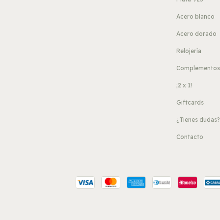
Acero blanco
Acero dorado
Relojería
Complemento
¡2 x 1!
Giftcards
¿Tienes dudas
Contacto