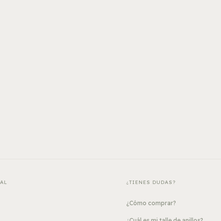
PAL
¿TIENES DUDAS?
¿Cómo comprar?
¿Cuál es mi talle de anillos?