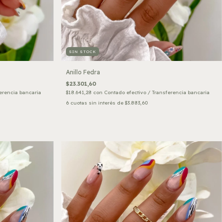
SIN STOCK
Anillo Fedra
$23.301,60
erencia bancaria
$18.641,28
con
Contado efectivo / Transferencia bancaria
6
cuotas sin interés de
$3.883,60