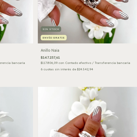
SIN STOCK
ENVÍO GRATIS
Anillo Naia
$147.257,61
erencia bancaria
$117.806,09
con
Contado efectivo / Transferencia bancaria
6
cuotas sin interés de
$24.542,94