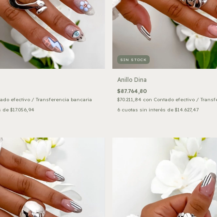
SIN STOCK
Anillo Dina
$87.764,80
ado efectivo / Transferencia bancaria
$70.211,84
con
Contado efectivo / Transf
s de
$17.056,94
6
cuotas sin interés de
$14.627,47