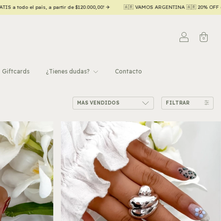
s, a partir de $120.000,00! ✈️
🇦🇷 VAMOS ARGENTINA 🇦🇷 20% OFF contado efectivo
0
Giftcards
¿Tienes dudas?
Contacto
FILTRAR