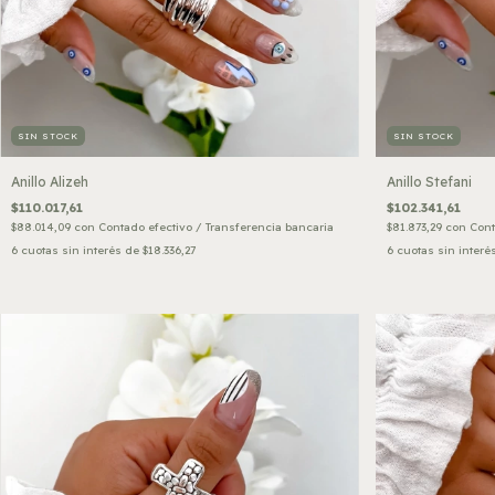
SIN STOCK
SIN STOCK
Anillo Alizeh
Anillo Stefani
$110.017,61
$102.341,61
$88.014,09
con
Contado efectivo / Transferencia bancaria
$81.873,29
con
Cont
6
cuotas sin interés de
$18.336,27
6
cuotas sin interé