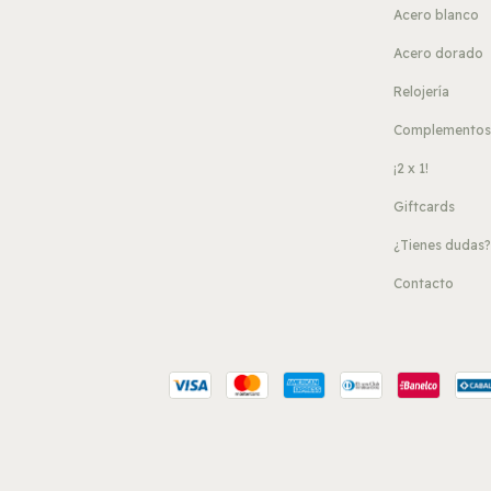
Acero blanco
Acero dorado
Relojería
Complemento
¡2 x 1!
Giftcards
¿Tienes dudas
Contacto