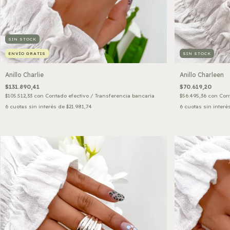
SIN STOCK
ENVÍO GRATIS
SIN STOCK
Anillo Charlie
Anillo Charleen
$131.890,41
$70.619,20
$105.512,33
con
Contado efectivo / Transferencia bancaria
$56.495,36
con
Cont
6
cuotas sin interés de
$21.981,74
6
cuotas sin interé