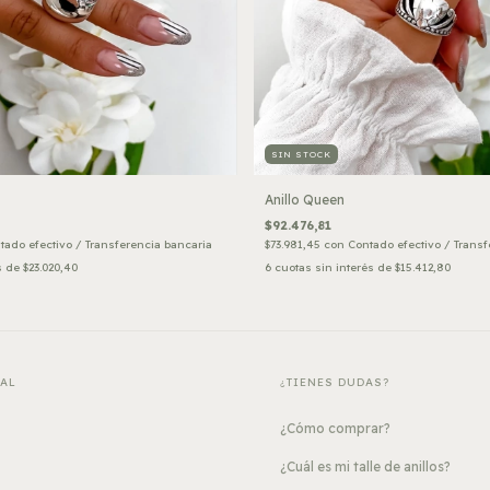
SIN STOCK
Anillo Queen
$92.476,81
tado efectivo / Transferencia bancaria
$73.981,45
con
Contado efectivo / Transf
s de
$23.020,40
6
cuotas sin interés de
$15.412,80
PAL
¿TIENES DUDAS?
¿Cómo comprar?
¿Cuál es mi talle de anillos?