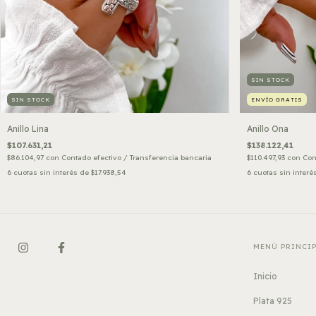
SIN STOCK
SIN STOCK
ENVÍO GRATIS
Anillo Lina
Anillo Ona
$107.631,21
$138.122,41
$86.104,97
con
Contado efectivo / Transferencia bancaria
$110.497,93
con
Con
6
cuotas sin interés de
$17.938,54
6
cuotas sin interé
MENÚ PRINCI
Inicio
Plata 925