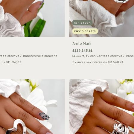
SIN STOCK
ENVÍO GRATIS
Anillo Marli
$129.245,61
ado efectivo / Transferencia bancaria
$103.396,49
con
Contado efectivo / Trans
s de
$11.769,87
6
cuotas sin interés de
$21.540,94