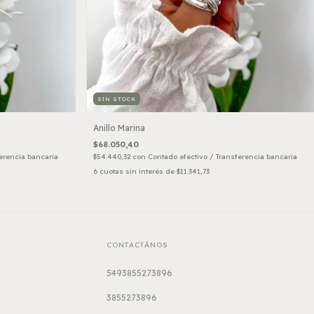
SIN STOCK
Anillo Marina
$68.050,40
erencia bancaria
$54.440,32
con
Contado efectivo / Transferencia bancaria
6
cuotas sin interés de
$11.341,73
CONTACTÁNOS
5493855273896
3855273896