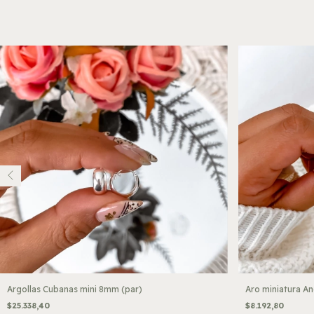
Argollas Cubanas mini 8mm (par)
Aro miniatura An
$25.338,40
$8.192,80