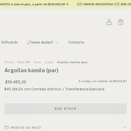
 de $120.000,00! ✈️
🇦🇷 VAMOS ARGENTINA 🇦🇷 20% OFF contado efectivo/transfere
0
Giftcards
¿Tienes dudas?
Contacto
Inicio
.
Plata 925
.
Aros
.
Lisos
.
Argollas kamila (par)
Argollas kamila (par)
$56.483,20
6
cuotas sin interés de
$9.413,87
$45.186,56
con
Contado efectivo / Transferencia bancaria
MEDIOS DE PAGO