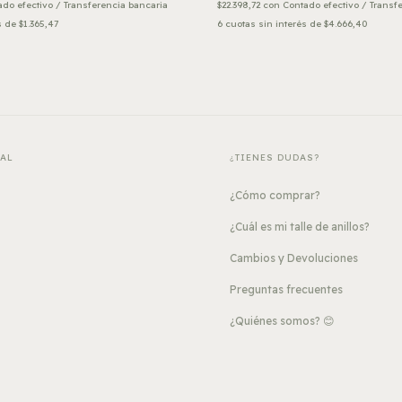
do efectivo / Transferencia bancaria
$22.398,72
con
Contado efectivo / Transf
s de
$1.365,47
6
cuotas sin interés de
$4.666,40
PAL
¿TIENES DUDAS?
¿Cómo comprar?
¿Cuál es mi talle de anillos?
Cambios y Devoluciones
Preguntas frecuentes
¿Quiénes somos? 😊
s