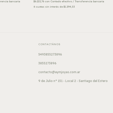
erencia bancaria
$6.213,76
con
Contado efectivo / Transferencia bancaria
6
cuotas sin interés de
$1.294,53
CONTACTÁNOS
5493855273896
3855273896
contacto@aymjoyas.com.ar
9 de Julio n° 151 - Local 2 - Santiago del Estero