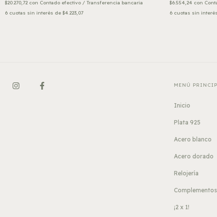
$20.270,72
con
Contado efectivo / Transferencia bancaria
$6.554,24
con
Conta
6
cuotas sin interés de
$4.223,07
6
cuotas sin interé
MENÚ PRINCI
Inicio
Plata 925
Acero blanco
Acero dorado
Relojería
Complemento
¡2 x 1!