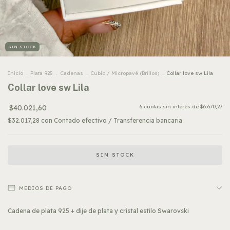
SIN STOCK
Inicio
.
Plata 925
.
Cadenas
.
Cubic / Micropavé (Brillos)
.
Collar love sw Lila
Collar love sw Lila
$40.021,60
6
cuotas sin interés de
$6.670,27
$32.017,28
con
Contado efectivo / Transferencia bancaria
MEDIOS DE PAGO
Cadena de plata 925 + dije de plata y cristal estilo Swarovski