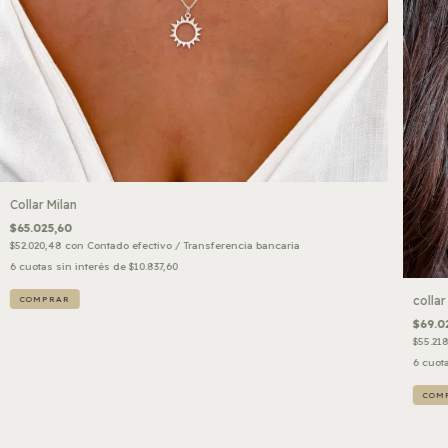
Collar Milan
$65.025,60
$52.020,48
con
Contado efectivo / Transferencia bancaria
6
cuotas sin interés de
$10.837,60
collar
$69.0
$55.21
6
cuota